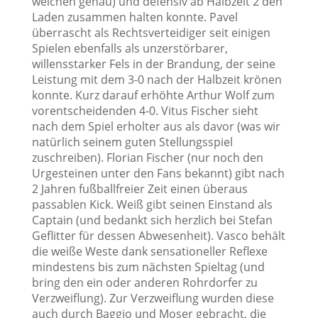
welchen genau) und defensiv ab Halbzeit 2 den
Laden zusammen halten konnte. Pavel
überrascht als Rechtsverteidiger seit einigen
Spielen ebenfalls als unzerstörbarer,
willensstarker Fels in der Brandung, der seine
Leistung mit dem 3-0 nach der Halbzeit krönen
konnte. Kurz darauf erhöhte Arthur Wolf zum
vorentscheidenden 4-0. Vitus Fischer sieht
nach dem Spiel erholter aus als davor (was wir
natürlich seinem guten Stellungsspiel
zuschreiben). Florian Fischer (nur noch den
Urgesteinen unter den Fans bekannt) gibt nach
2 Jahren fußballfreier Zeit einen überaus
passablen Kick. Weiß gibt seinen Einstand als
Captain (und bedankt sich herzlich bei Stefan
Geflitter für dessen Abwesenheit). Vasco behält
die weiße Weste dank sensationeller Reflexe
mindestens bis zum nächsten Spieltag (und
bring den ein oder anderen Rohrdorfer zu
Verzweiflung). Zur Verzweiflung wurden diese
auch durch Baggio und Moser gebracht, die