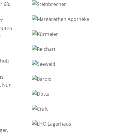
r 68.
em
inuten
n
chulz
us
e. Nun
r
h
ger,