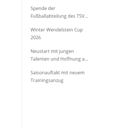
etwas Gutes
Spende der
Fußballabteilung des TSV
Brannenburg an den
Winter Wendelstein Cup
Kindergartenverein
2026
Degerndorf/Brannenburg
e.V.
Neustart mit jungen
Talenten und Hoffnung auf
Rückkehrer
Saisonauftakt mit neuem
Trainingsanzug