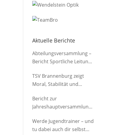
Aktuelle Berichte
Abteilungsversammlung –
Bericht Sportliche Leitung
(Herren)
TSV Brannenburg zeigt
Moral, Stabilität und
Offensivkraft
Bericht zur
Jahreshauptversammlung
der Abteilung am
Werde Jugendtrainer – und
12.03.2026
tu dabei auch dir selbst