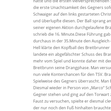
hatte und die ersten vielversprechenden 
die erste Unachtsamkeit des Gegners sof
Schwaiger auf den links gestarteten Chris
und überlupfte diesen. Der Ball sprang an
seiner eigenen Aktion durchgelaufene Br
schrieb die 16. Minute.Diese Führung gab 
durchaus in der 35.Minute den Ausgleich
Hell klärte den Kopfball des Breitbrunne
landete ein abgefälschter Schuss des Br
mehr vom Spiel und konnte daher mit der
Breitbrunn seine Drangphase. Man versuch
nun viele Konterchancen für den TSV. Br
Spielweise des Gegners überrascht. Man 
Diesmal wieder in Person von „Marco“ Sch
Gegner stehen und ging auf den Torwart z
Faust zu versuchen, spielte er diesmal cl
der nur noch den Fuß hinhalten brauchte,