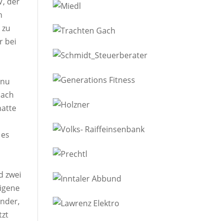
V, der
n
 zu
r bei
n
anu
nach
hatte
 es
d zwei
eigene
ander,
tzt