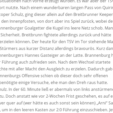
Situationen nach vorne erzeugt wurden. Es war aber der TS
ort nutzte. Nach einem wunderbaren langen Pass von Quiri
toper Schulz, ging dieser allein auf den Breitbrunner Keeper
 den Innenpfosten, von dort aber ins Spiel zurück, wobei de
annenburger Goalgetter die Kugel ins leere Netz schob. Ma
Sicherheit. Breitbrunn fightete allerdings zurück und hätte
 erzielen können. Der heute für den TSV im Tor stehende M
r Stürmers aus kurzer Distanz allerdings bravourös. Kurz da
annenburgers Hannes Gasteiger an der Latte. Brannenburg 
 Führung auch zufrieden sein. Nach dem Wechsel startete
te mit aller Macht den Ausgleich zu erzielen. Dadurch gab
annenburgs Offensive schien ob dieser doch sehr offenen
benötigte einige Versuche, ehe man den Dreh raus hatte.
ulz. In der 60. Minute ließ er abermals von links anstürmen
u. Doch anstatt wie vor 2-Wochen Frist geschehen, es auf 
ever quer auf (wer hätte es auch sonst sein können) „Arni“ S
 um in den leeren Kasten zur 2:0 Führung einzuschieben. Je