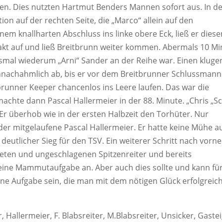
en. Dies nutzten Hartmut Benders Mannen sofort aus. In de
n auf der rechten Seite, die „Marco“ allein auf den
nem knallharten Abschluss ins linke obere Eck, ließ er dies
pakt auf und ließ Breitbrunn weiter kommen. Abermals 10 M
esmal wiederum „Arni“ Sander an der Reihe war. Einen kluge
 unnachahmlich ab, bis er vor dem Breitbrunner Schlussmann
tbrunner Keeper chancenlos ins Leere laufen. Das war die
achte dann Pascal Hallermeier in der 88. Minute. „Chris „S
r überhob wie in der ersten Halbzeit den Torhüter. Nur
 der mitgelaufene Pascal Hallermeier. Er hatte keine Mühe a
 deutlicher Sieg für den TSV. Ein weiterer Schritt nach vorn
deten und ungeschlagenen Spitzenreiter und bereits
 eine Mammutaufgabe an. Aber auch dies sollte und kann fü
ine Aufgabe sein, die man mit dem nötigen Glück erfolgreic
r, Hallermeier, F. Blabsreiter, M.Blabsreiter, Unsicker, Gastei