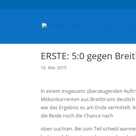
ERSTE: 5:0 gegen Brei
10. Mai 2015
In einem insgesamt überzeugenden Auftri
Mitkonkurrenten aus Breitbrunn deutlich mi
wie das Ergebnis es am Ende vermittelt.
die Beide noch die Chance nach
oben suchten. Bei zum Teil schwül warm