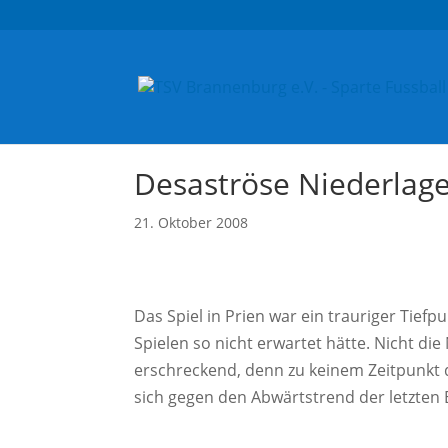
Desaströse Niederlage
21. Oktober 2008
Das Spiel in Prien war ein trauriger Tief
Spielen so nicht erwartet hätte. Nicht die
erschreckend, denn zu keinem Zeitpunkt de
sich gegen den Abwärtstrend der letzte