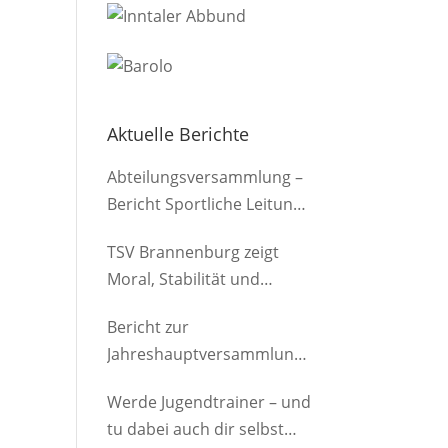
Aktuelle Berichte
Abteilungsversammlung –
Bericht Sportliche Leitung
(Herren)
TSV Brannenburg zeigt
Moral, Stabilität und
Offensivkraft
Bericht zur
Jahreshauptversammlung
der Abteilung am
Werde Jugendtrainer – und
12.03.2026
tu dabei auch dir selbst