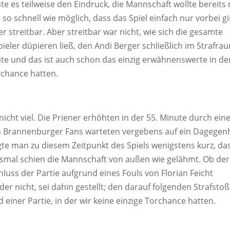
e es teilweise den Eindruck, die Mannschaft wollte bereits
o schnell wie möglich, dass das Spiel einfach nur vorbei gi
r streitbar. Aber streitbar war nicht, wie sich die gesamte
eler düpieren ließ, den Andi Berger schließlich im Strafra
ute und das ist auch schon das einzig erwähnenswerte in de
rchance hatten.
icht viel. Die Priener erhöhten in der 55. Minute durch ein
ten Brannenburger Fans warteten vergebens auf ein Dagegen
igte man zu diesem Zeitpunkt des Spiels wenigstens kurz, da
iesmal schien die Mannschaft von außen wie gelähmt. Ob der
luss der Partie aufgrund eines Fouls von Florian Feicht
r nicht, sei dahin gestellt; den darauf folgenden Strafstoß
iner Partie, in der wir keine einzige Torchance hatten.