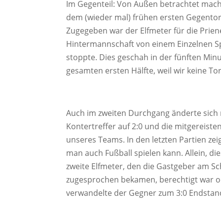
Im Gegenteil: Von Außen betrachtet macht
dem (wieder mal) frühen ersten Gegentor s
Zugegeben war der Elfmeter für die Priene
Hintermannschaft von einem Einzelnen Spi
stoppte. Dies geschah in der fünften Min
gesamten ersten Hälfte, weil wir keine To
Auch im zweiten Durchgang änderte sich n
Kontertreffer auf 2:0 und die mitgereis
unseres Teams. In den letzten Partien ze
man auch Fußball spielen kann. Allein, d
zweite Elfmeter, den die Gastgeber am Sch
zugesprochen bekamen, berechtigt war ode
verwandelte der Gegner zum 3:0 Endstand e