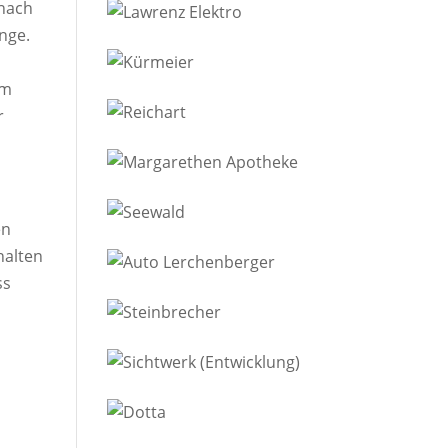
 nach
nge.
um
r
en
halten
ss