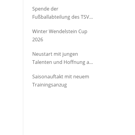
etwas Gutes
Spende der
Fußballabteilung des TSV
Brannenburg an den
Winter Wendelstein Cup
Kindergartenverein
2026
Degerndorf/Brannenburg
e.V.
Neustart mit jungen
Talenten und Hoffnung auf
Rückkehrer
Saisonauftakt mit neuem
Trainingsanzug