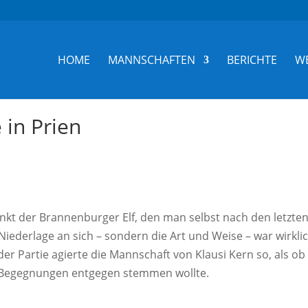
HOME
MANNSCHAFTEN
BERICHTE
W
 in Prien
punkt der Brannenburger Elf, den man selbst nach den letzte
 Niederlage an sich – sondern die Art und Weise – war wirkli
r Partie agierte die Mannschaft von Klausi Kern so, als ob 
n Begegnungen entgegen stemmen wollte.