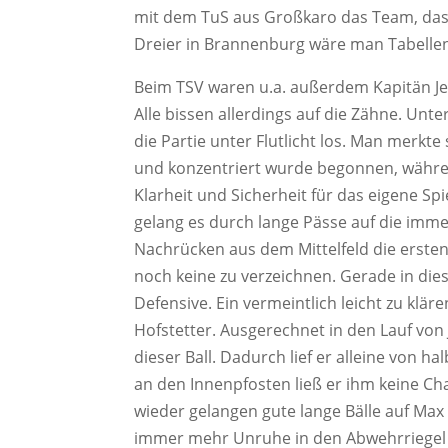
mit dem TuS aus Großkaro das Team, das 
Dreier in Brannenburg wäre man Tabelle
Beim TSV waren u.a. außerdem Kapitän J
Alle bissen allerdings auf die Zähne. Un
die Partie unter Flutlicht los. Man merkte
und konzentriert wurde begonnen, währen
Klarheit und Sicherheit für das eigene S
gelang es durch lange Pässe auf die imm
Nachrücken aus dem Mittelfeld die erste
noch keine zu verzeichnen. Gerade in di
Defensive. Ein vermeintlich leicht zu klä
Hofstetter. Ausgerechnet in den Lauf von
dieser Ball. Dadurch lief er alleine von ha
an den Innenpfosten ließ er ihm keine Ch
wieder gelangen gute lange Bälle auf Max F
immer mehr Unruhe in den Abwehrriegel de