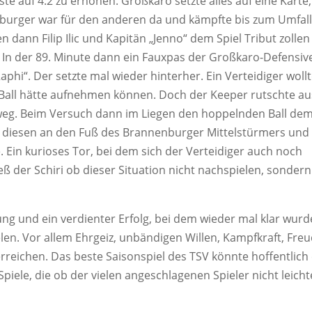
e auf 4:2 zu erhöhen. Großkaro setzte alles auf eine Karte
enburger war für den anderen da und kämpfte bis zum Umfal
dann Filip Ilic und Kapitän „Jenno“ dem Spiel Tribut zolle
. In der 89. Minute dann ein Fauxpas der Großkaro-Defensive
 „Raphi“. Der setzte mal wieder hinterher. Ein Verteidiger woll
Ball hätte aufnehmen können. Doch der Keeper rutschte a
nweg. Beim Versuch dann im Liegen den hoppelnden Ball de
 er diesen an den Fuß des Brannenburger Mittelstürmers und
ie. Ein kurioses Tor, bei dem sich der Verteidiger auch noch
ieß der Schiri ob dieser Situation nicht nachspielen, sondern 
ung und ein verdienter Erfolg, bei dem wieder mal klar wur
elen. Vor allem Ehrgeiz, unbändigen Willen, Kampfkraft, Fre
reichen. Das beste Saisonspiel des TSV könnte hoffentlich 
piele, die ob der vielen angeschlagenen Spieler nicht leicht