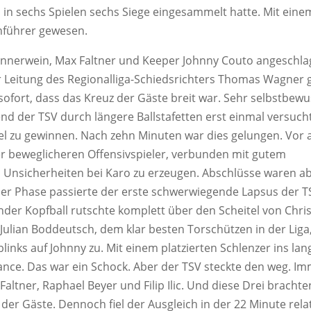
in sechs Spielen sechs Siege eingesammelt hatte. Mit eine
nführer gewesen.
ennerwein, Max Faltner und Keeper Johnny Couto angeschla
ter Leitung des Regionalliga-Schiedsrichters Thomas Wagner 
 sofort, dass das Kreuz der Gäste breit war. Sehr selbstbewu
d der TSV durch längere Ballstafetten erst einmal versuch
piel zu gewinnen. Nach zehn Minuten war dies gelungen. Vor 
er beweglicheren Offensivspieler, verbunden mit gutem
n Unsicherheiten bei Karo zu erzeugen. Abschlüsse waren a
eser Phase passierte der erste schwerwiegende Lapsus der T
render Kopfball rutschte komplett über den Scheitel von Chri
 Julian Boddeutsch, dem klar besten Torschützen in der Liga
lblinks auf Johnny zu. Mit einem platzierten Schlenzer ins lan
ance. Das war ein Schock. Aber der TSV steckte den weg. I
altner, Raphael Beyer und Filip Ilic. Und diese Drei brachte
r Gäste. Dennoch fiel der Ausgleich in der 22 Minute relat