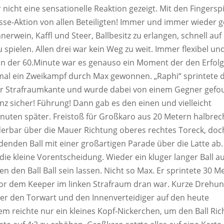
nicht eine sensationelle Reaktion gezeigt. Mit den Fingersp
lasse-Aktion von allen Beteiligten! Immer und immer wieder 
nnerwein, Kaffl und Steer, Ballbesitz zu erlangen, schnell auf
 spielen. Allen drei war kein Weg zu weit. Immer flexibel un
. In der 60.Minute war es genauso ein Moment der den Erfol
r mal ein Zweikampf durch Max gewonnen. „Raphi“ sprintete
 der Strafraumkante und wurde dabei von einem Gegner gefou
nz sicher! Führung! Dann gab es den einen und vielleicht
uten später. Freistoß für Großkaro aus 20 Metern halbrec
derbar über die Mauer Richtung oberes rechtes Toreck, doc
idenden Ball mit einer großartigen Parade über die Latte ab.
e kleine Vorentscheidung. Wieder ein kluger langer Ball a
n den Ball Ball sein lassen. Nicht so Max. Er sprintete 30 M
 vor dem Keeper im linken Strafraum dran war. Kurze Drehu
er den Torwart und den Innenverteidiger auf den heute
em reichte nur ein kleines Kopf-Nickerchen, um den Ball Ri