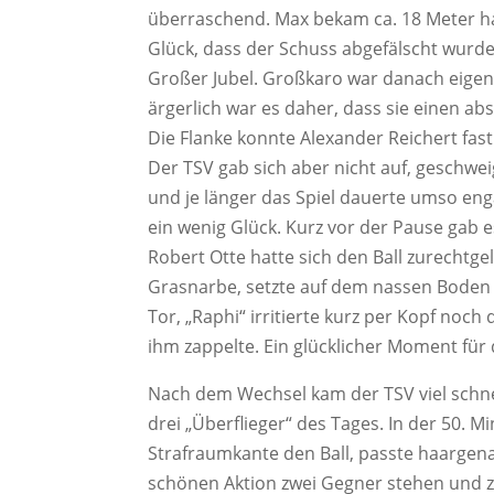
überraschend. Max bekam ca. 18 Meter hal
Glück, dass der Schuss abgefälscht wurde
Großer Jubel. Großkaro war danach eigent
ärgerlich war es daher, dass sie einen a
Die Flanke konnte Alexander Reichert fas
Der TSV gab sich aber nicht auf, geschwe
und je länger das Spiel dauerte umso eng
ein wenig Glück. Kurz vor der Pause gab e
Robert Otte hatte sich den Ball zurechtgel
Grasnarbe, setzte auf dem nassen Boden 
Tor, „Raphi“ irritierte kurz per Kopf noc
ihm zappelte. Ein glücklicher Moment für 
Nach dem Wechsel kam der TSV viel schnelle
drei „Überflieger“ des Tages. In der 50. M
Strafraumkante den Ball, passte haargenau 
schönen Aktion zwei Gegner stehen und z