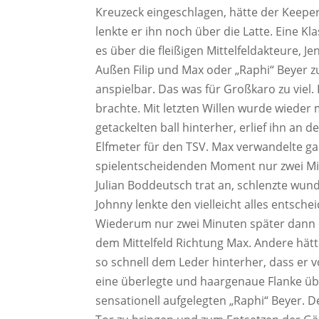
Kreuzeck eingeschlagen, hätte der Keeper 
lenkte er ihn noch über die Latte. Eine K
es über die fleißigen Mittelfeldakteure, Je
Außen Filip und Max oder „Raphi“ Beyer zu
anspielbar. Das was für Großkaro zu viel
brachte. Mit letzten Willen wurde wiede
getackelten ball hinterher, erlief ihn an
Elfmeter für den TSV. Max verwandelte ga
spielentscheidenden Moment nur zwei Min
Julian Boddeutsch trat an, schlenzte wun
Johnny lenkte den vielleicht alles entsche
Wiederum nur zwei Minuten später dann di
dem Mittelfeld Richtung Max. Andere hätte
so schnell dem Leder hinterher, dass er
eine überlegte und haargenaue Flanke üb
sensationell aufgelegten „Raphi“ Beyer. D