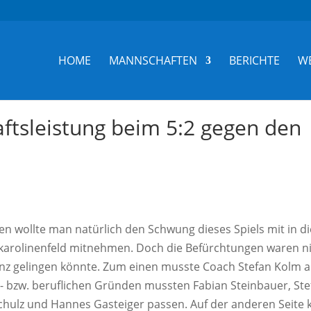
HOME
MANNSCHAFTEN
BERICHTE
W
ftsleistung beim 5:2 gegen den
d
 wollte man natürlich den Schwung dieses Spiels mit in di
arolinenfeld mitnehmen. Doch die Befürchtungen waren n
ganz gelingen könnte. Zum einen musste Coach Stefan Kolm a
s- bzw. beruflichen Gründen mussten Fabian Steinbauer, Ste
Schulz und Hannes Gasteiger passen. Auf der anderen Seite