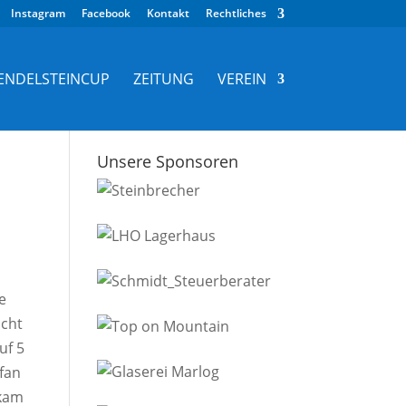
Instagram
Facebook
Kontakt
Rechtliches
ENDELSTEINCUP
ZEITUNG
VEREIN
Unsere Sponsoren
e
icht
uf 5
fan
 kam