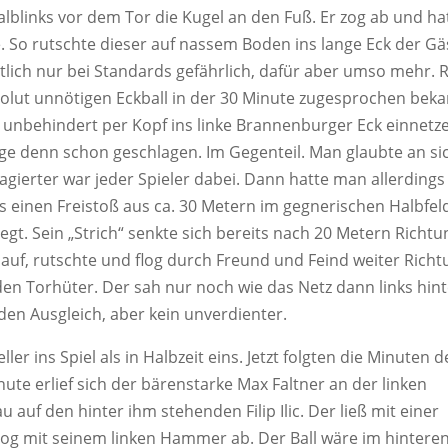
blinks vor dem Tor die Kugel an den Fuß. Er zog ab und ha
. So rutschte dieser auf nassem Boden ins lange Eck der Gä
lich nur bei Standards gefährlich, dafür aber umso mehr. R
bsolut unnötigen Eckball in der 30 Minute zugesprochen bek
t unbehindert per Kopf ins linke Brannenburger Eck einnetz
ige denn schon geschlagen. Im Gegenteil. Man glaubte an si
agierter war jeder Spieler dabei. Dann hatte man allerdings
s einen Freistoß aus ca. 30 Metern im gegnerischen Halbfel
egt. Sein „Strich“ senkte sich bereits nach 20 Metern Richtu
auf, rutschte und flog durch Freund und Feind weiter Richt
h den Torhüter. Der sah nur noch wie das Netz dann links hin
den Ausgleich, aber kein unverdienter.
r ins Spiel als in Halbzeit eins. Jetzt folgten die Minuten d
inute erlief sich der bärenstarke Max Faltner an der linken
auf den hinter ihm stehenden Filip Ilic. Der ließ mit einer
og mit seinem linken Hammer ab. Der Ball wäre im hintere