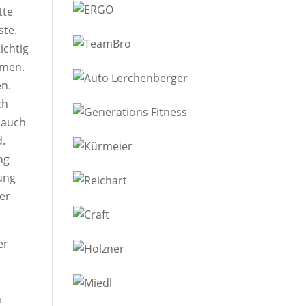
tte
ste.
ichtig
amen.
en.
ch
 auch
d.
ng
ung
ter
er
n