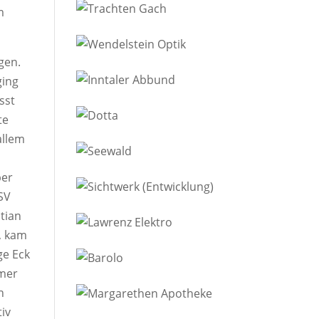
m
gen.
ging
sst
te
allem
ber
SV
stian
, kam
ge Eck
mmer
n
iv