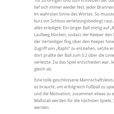
Tor zu bringen und zum Entsetzen der Gäst
lief sich immer wieder fest. Jeder Brann
Im wahrsten Sinne des Wortes. So mussten 
kurz vor Schluss verletzungsbedingt raus
alles erledigte. Ein langer Ball mittig auf
Laufweg blocken, sodass der Keeper den 
der Verteidiger flog über den Keeper hi
Zugriff von „Raphi“ zu entziehen, setzte
dort prallte der Ball zum 5:2 über die Lin
verletzte. Da das Spiel entschieden war, l
gleich ab.
Eine tolle geschlossene Mannschaftsleist
es braucht, um erfolgreich Fußball zu spi
und die Motivation, zusammen etwas zu er
Maßstab werden für die nächsten Spiele. S
werden.