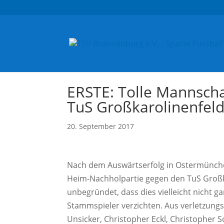
ERSTE: Tolle Mannscha
TuS Großkarolinenfel
20. September 2017
Nach dem Auswärtserfolg in Ostermünchen
Heim-Nachholpartie gegen den TuS Großk
unbegründet, dass dies vielleicht nicht 
Stammspieler verzichten. Aus verletzung
Unsicker, Christopher Eckl, Christopher 