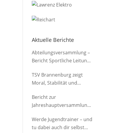
Aktuelle Berichte
Abteilungsversammlung –
Bericht Sportliche Leitung
(Herren)
TSV Brannenburg zeigt
Moral, Stabilität und
Offensivkraft
Bericht zur
Jahreshauptversammlung
der Abteilung am
Werde Jugendtrainer – und
12.03.2026
tu dabei auch dir selbst