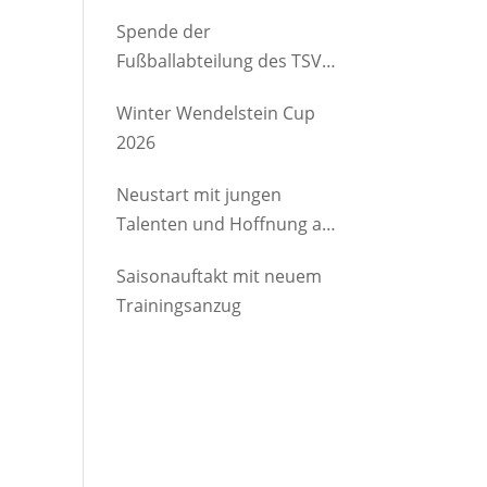
etwas Gutes
Spende der
Fußballabteilung des TSV
Brannenburg an den
Winter Wendelstein Cup
Kindergartenverein
2026
Degerndorf/Brannenburg
e.V.
Neustart mit jungen
Talenten und Hoffnung auf
Rückkehrer
Saisonauftakt mit neuem
Trainingsanzug