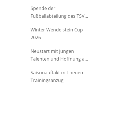
etwas Gutes
Spende der
Fußballabteilung des TSV
Brannenburg an den
Winter Wendelstein Cup
Kindergartenverein
2026
Degerndorf/Brannenburg
e.V.
Neustart mit jungen
Talenten und Hoffnung auf
Rückkehrer
Saisonauftakt mit neuem
Trainingsanzug