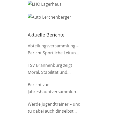
Aktuelle Berichte
Abteilungsversammlung –
Bericht Sportliche Leitung
(Herren)
TSV Brannenburg zeigt
Moral, Stabilität und
Offensivkraft
Bericht zur
Jahreshauptversammlung
der Abteilung am
Werde Jugendtrainer – und
12.03.2026
tu dabei auch dir selbst