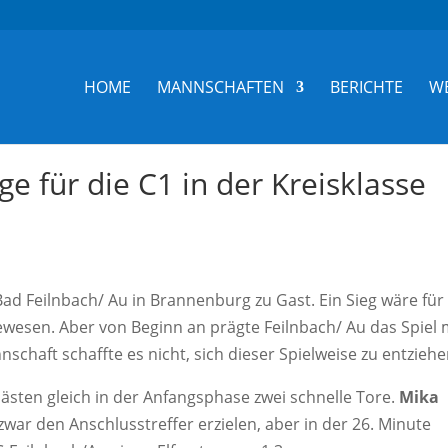
HOME
MANNSCHAFTEN
BERICHTE
W
e für die C1 in der Kreisklasse
ad Feilnbach/ Au in Brannenburg zu Gast. Ein Sieg wäre für
ewesen. Aber von Beginn an prägte Feilnbach/ Au das Spiel 
chaft schaffte es nicht, sich dieser Spielweise zu entziehe
ästen gleich in der Anfangsphase zwei schnelle Tore.
Mika
zwar den Anschlusstreffer erzielen, aber in der 26. Minute