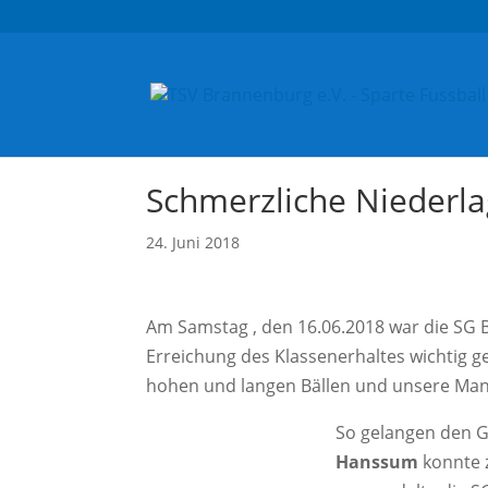
Schmerzliche Niederlag
24. Juni 2018
Am Samstag , den 16.06.2018 war die SG B
Erreichung des Klassenerhaltes wichtig g
hohen und langen Bällen und unsere Manns
So gelangen den G
Hanssum
konnte 