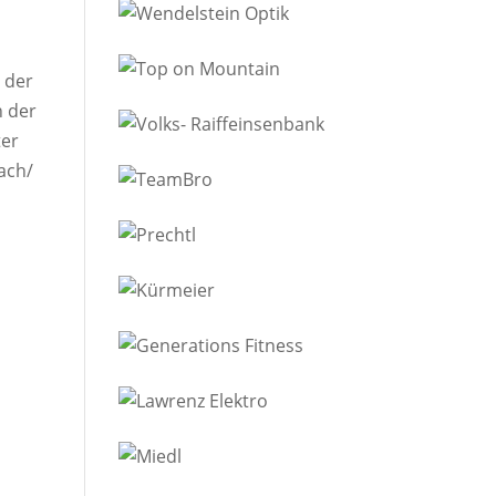
 der
n der
ter
ach/