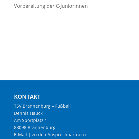
Vorbereitung der C-Juniorinnen
KONTAKT
TSV Brannenburg – Fußball
Dennis Hauck
Am Sportplatz 1
83098 Brannenburg
E-Mail
|
zu den Ansprechpartnern