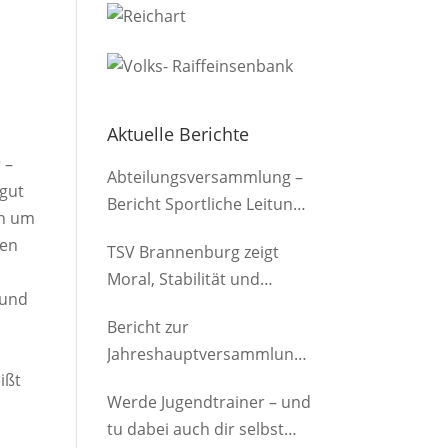
Aktuelle Berichte
 –
Abteilungsversammlung –
 gut
Bericht Sportliche Leitung
rn um
(Herren)
ten
TSV Brannenburg zeigt
Moral, Stabilität und
 und
Offensivkraft
Bericht zur
Jahreshauptversammlung
ißt
der Abteilung am
Werde Jugendtrainer – und
12.03.2026
tu dabei auch dir selbst