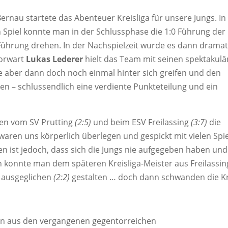
ernau startete das Abenteuer Kreisliga für unsere Jungs. In
Spiel konnte man in der Schlussphase die 1:0 Führung der
Führung drehen. In der Nachspielzeit wurde es dann dramat
orwart
Lukas Lederer
hielt das Team mit seinen spektakulä
e aber dann doch noch einmal hinter sich greifen und den
n – schlussendlich eine verdiente Punkteteilung und ein
len vom SV Prutting
(2:5)
und beim ESV Freilassing
(3:7)
die
aren uns körperlich überlegen und gespickt mit vielen Spi
en ist jedoch, dass sich die Jungs nie aufgegeben haben und
 konnte man dem späteren Kreisliga-Meister aus Freilassin
l ausgeglichen
(2:2)
gestalten … doch dann schwanden die Kr
hren aus den vergangenen gegentorreichen