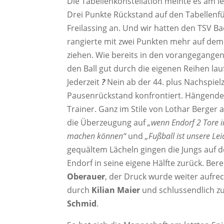
Die Tabellenkonstellation meinte es am le
Drei Punkte Rückstand auf den Tabellenfü
Freilassing an. Und wir hatten den TSV B
rangierte mit zwei Punkten mehr auf dem 
ziehen. Wie bereits in den vorangegangene
den Ball gut durch die eigenen Reihen lau
Jederzeit
?
Nein ab der 44. plus Nachspiel
Pausenrückstand konfrontiert. Hängende K
Trainer. Ganz im Stile von Lothar Berger 
die Überzeugung auf
„wenn Endorf 2 Tore i
machen können“
und
„Fußball ist unsere Le
gequältem Lächeln gingen die Jungs auf 
Endorf in seine eigene Hälfte zurück. Bere
Oberauer
, der Druck wurde weiter aufrec
durch
Kilian Maier
und schlussendlich z
Schmid
.