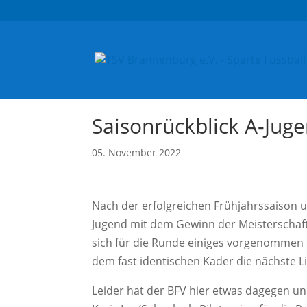
Saisonrückblick A-Juge
05. November 2022
Nach der erfolgreichen Frühjahrssaison u
Jugend mit dem Gewinn der Meisterschaf
sich für die Runde einiges vorgenommen 
dem fast identischen Kader die nächste L
Leider hat der BFV hier etwas dagegen un