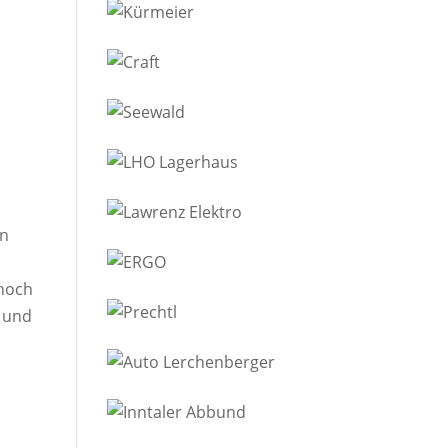
on
 noch
e und
n