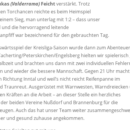
ukas
(Valderrama)
Feicht
verstärkt. Trotz
gen Torchancen reichte es beim Heimspiel
inem Sieg, man unterlag mit 1:2 – dass unser
el und die hervorragend leitende
r anpfiff war bezeichnend für den gebrauchten Tag.
swärtsspiel der Kreisliga-Saison wurde dann zum Abenteuer
Tacherting/Peterskirchen/Engelsberg hielten wir spielerisch
Halbzeit und brachten uns dann mit zwei individuellen Fehle
oren und wieder die bessere Mannschaft. Gegen 21 Uhr mach
n Richtung Inntal und weil’s nicht reicht Reifenpanne im
d Traunreut. Ausgerüstet mit Warnwesten, Warndreiecken
Kräften an die Arbeit – an dieser Stelle ein herzliches
 der beiden Vereine Nußdorf und Brannenburg für die
rzeugen. Auch das hat unser Team weiter zusammengeschwe
icher und gesund zuhause angekommen.