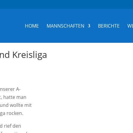
HOME
MANNSCHAFTEN
BERICHTE
W
nd Kreisliga
nserer A-
t, hatte man
und wollte mit
iga rocken.
d rief den