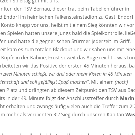
tzten Spieltag gut mit uns.
nften den TSV Bernau, dieser trat beim Tabellenführer in
ad Endorf im heimischen Falkensteinstadion zu Gast. Endorf
Konto knapp vor uns, heißt mit einem Sieg könnten wir vor
n Spielen hatten unsere Jungs bald die Spielkontrolle, ließ
fen und hatte die gegnerischen Stürmer jederzeit im Griff.
zeit kam es zum totalen Blackout und wir sahen uns mit ein
öpfe in der Kabine, Frust soweit das Auge reicht – was tun
arbeiteten wir das Positive der ersten 45 Minuten heraus, b
n zwei Minuten schießt, wir drei oder mehr Kisten in 45 Minuten
idenschaft und soll gefälligst Spaß machen“
. Mit einem
(noch)
den Platz und drängten ab diesem Zeitpunkt den TSV aus Ba
its in der 49. Minute folgt der Anschlusstreffer durch
Marin
ht erhalten und zwangsläufig vielen auch die Treffer zum 2:
um mehr als verdienten 3:2 Sieg durch unseren Kapitän
Was