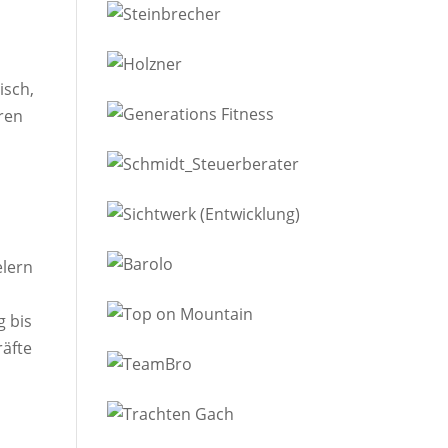
isch,
ren
elern
g bis
äfte