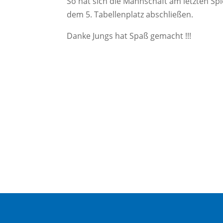
So hat sich die Mannschaft am letzten Spi
dem 5. Tabellenplatz abschließen.
Danke Jungs hat Spaß gemacht !!!