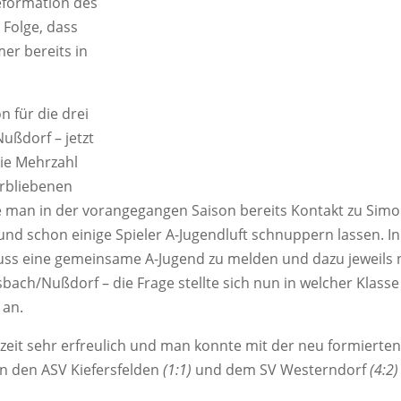
Reformation des
 Folge, dass
er bereits in
 für die drei
ußdorf – jetzt
die Mehrzahl
erbliebenen
te man in der vorangegangen Saison bereits Kontakt zu Sim
 schon einige Spieler A-Jugendluft schnuppern lassen. In
ss eine gemeinsame A-Jugend zu melden und dazu jeweils
bach/Nußdorf – die Frage stellte sich nun in welcher Klass
 an.
szeit sehr erfreulich und man konnte mit der neu formierte
n den ASV Kiefersfelden
(1:1)
und dem SV Westerndorf
(4:2)