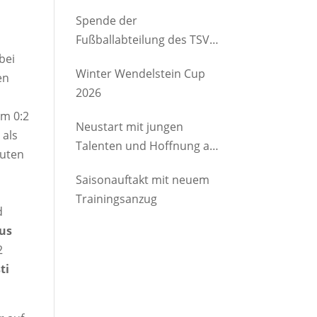
etwas Gutes
Spende der
Fußballabteilung des TSV
bei
Brannenburg an den
Winter Wendelstein Cup
en
Kindergartenverein
2026
Degerndorf/Brannenburg
em 0:2
e.V.
Neustart mit jungen
 als
Talenten und Hoffnung auf
auten
Rückkehrer
Saisonauftakt mit neuem
Trainingsanzug
d
us
2
ti