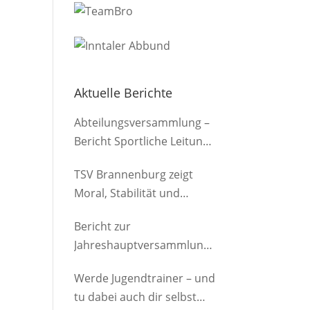
Aktuelle Berichte
Abteilungsversammlung –
Bericht Sportliche Leitung
(Herren)
TSV Brannenburg zeigt
Moral, Stabilität und
Offensivkraft
Bericht zur
Jahreshauptversammlung
der Abteilung am
Werde Jugendtrainer – und
12.03.2026
tu dabei auch dir selbst