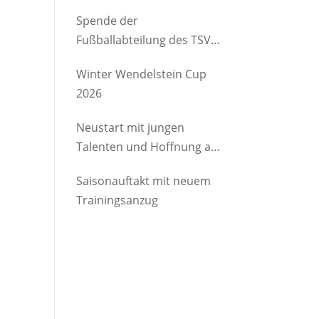
etwas Gutes
Spende der
Fußballabteilung des TSV
Brannenburg an den
Winter Wendelstein Cup
Kindergartenverein
2026
Degerndorf/Brannenburg
e.V.
Neustart mit jungen
Talenten und Hoffnung auf
Rückkehrer
Saisonauftakt mit neuem
Trainingsanzug