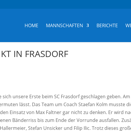
HOME
MANNSCHAFTEN
BERICHTE
W
KT IN FRASDORF
e sich unsere Erste beim SC Frasdorf geschlagen geben. Am
 vermuten lässt. Das Team um Coach Staefan Kolm musste d
den Einsatz von Max Faltner gar nicht zu denken. Er wird n
tenen Bänderriss bis zum Ende der Vorrunde ausfallen. Zusä
allermeier, Stefan Unsicker und Filip Ilic. Trotz dieses gro