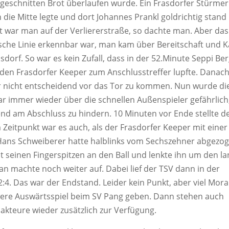
geschnitten Brot überlaufen wurde. Ein Frasdorfer Stürmer
in die Mitte legte und dort Johannes Prankl goldrichtig stand
zt war man auf der Verliererstraße, so dachte man. Aber das
ische Linie erkennbar war, man kam über Bereitschaft und 
dorf. So war es kein Zufall, dass in der 52.Minute Seppi Be
r den Frasdorfer Keeper zum Anschlusstreffer lupfte. Danac
er nicht entscheidend vor das Tor zu kommen. Nun wurde di
r immer wieder über die schnellen Außenspieler gefährlich
nd am Abschluss zu hindern. 10 Minuten vor Ende stellte d
 Zeitpunkt war es auch, als der Frasdorfer Keeper mit einer
Hans Schweiberer hatte halblinks vom Sechszehner abgezog
it seinen Fingerspitzen an den Ball und lenkte ihn um den l
n machte noch weiter auf. Dabei lief der TSV dann in der
:4. Das war der Endstand. Leider kein Punkt, aber viel Moral
were Auswärtsspiel beim SV Pang geben. Dann stehen auch
akteure wieder zusätzlich zur Verfügung.