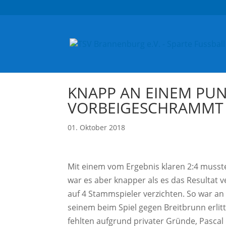
KNAPP AN EINEM PUN
VORBEIGESCHRAMMT
01. Oktober 2018
Mit einem vom Ergebnis klaren 2:4 musst
war es aber knapper als es das Resultat
auf 4 Stammspieler verzichten. So war an 
seinem beim Spiel gegen Breitbrunn erlit
fehlten aufgrund privater Gründe, Pascal H