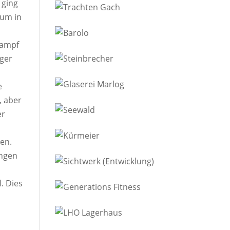
 ging
 um in
Kampf
rger
h
e
, aber
er
en.
angen
. Dies