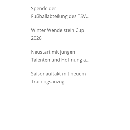
etwas Gutes
Spende der
Fußballabteilung des TSV
Brannenburg an den
Winter Wendelstein Cup
Kindergartenverein
2026
Degerndorf/Brannenburg
e.V.
Neustart mit jungen
Talenten und Hoffnung auf
Rückkehrer
Saisonauftakt mit neuem
Trainingsanzug