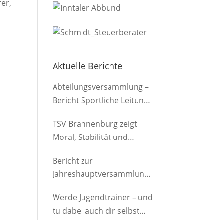
rer,
Aktuelle Berichte
Abteilungsversammlung –
Bericht Sportliche Leitung
(Herren)
TSV Brannenburg zeigt
Moral, Stabilität und
Offensivkraft
Bericht zur
Jahreshauptversammlung
der Abteilung am
Werde Jugendtrainer – und
12.03.2026
tu dabei auch dir selbst