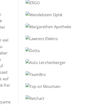
n
te
Der
 viel
zu
 aber
e
uf
bzeit
s auf
k frei
ngsame