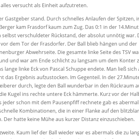
lles versucht als Einheit aufzutreten.
r Gastgeber stand. Durch schnelles Anlaufen der Spitzen, i
erger kam Frasdorf kaum zum Zug. Das 0:1 in der 14.Minu
n selbst verschuldeter Rückstand, der absolut unnötig war. 
 vor dem Tor der Frasdorfer. Der Ball blieb hängen und der
annenburger Abwehrseite. Die gesamte linke Seite des TSV war
ch und und war am Ende schlicht zu langsam um dem Konter 
s lange linke Eck von Pascal Schuppe endete. Man ließ sich
ht das Ergebnis aufzustocken. Im Gegenteil. In der 27.Minut
hweiberer durch, legte den Ball wunderbar in den Rückraum a
 die Kugel ins rechte untere Eck hämmerte. Kurz vor der Hal
s jeder schon mit dem Pausenpfiff rechnete gab es abermal
hnelle Kombinationen, die in einer Flanke auf den blitzblan
 Der hatte keine Mühe aus kurzer Distanz einzuschieben.
 zweite. Kaum lief der Ball wieder war es abermals die zu la