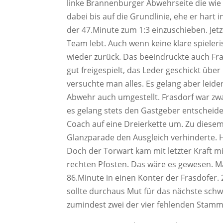
linke Brannenburger Abwehrseite die wie 
dabei bis auf die Grundlinie, ehe er hart 
der 47.Minute zum 1:3 einzuschieben. Jet
Team lebt. Auch wenn keine klare spieler
wieder zurück. Das beeindruckte auch Fras
gut freigespielt, das Leder geschickt übe
versuchte man alles. Es gelang aber leid
Abwehr auch umgestellt. Frasdorf war zwa
es gelang stets den Gastgeber entscheide
Coach auf eine Dreierkette um. Zu diesem
Glanzparade den Ausgleich verhinderte. 
Doch der Torwart kam mit letzter Kraft m
rechten Pfosten. Das wäre es gewesen. Ma
86.Minute in einen Konter der Frasdofer. 2
sollte durchaus Mut für das nächste sch
zumindest zwei der vier fehlenden Stamm