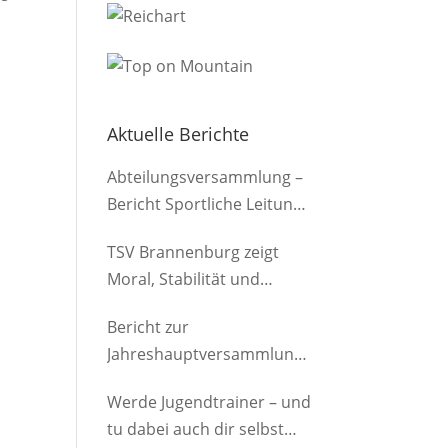
d
Aktuelle Berichte
Abteilungsversammlung –
Bericht Sportliche Leitung
(Herren)
TSV Brannenburg zeigt
Moral, Stabilität und
Offensivkraft
Bericht zur
Jahreshauptversammlung
der Abteilung am
Werde Jugendtrainer – und
12.03.2026
tu dabei auch dir selbst