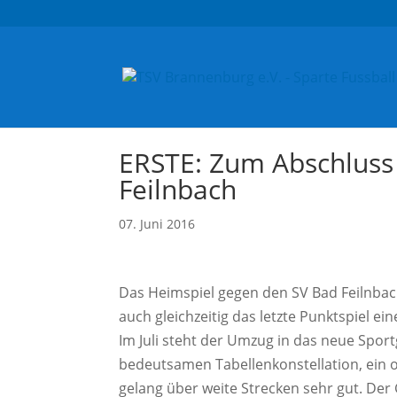
ERSTE: Zum Abschluss 
Feilnbach
07. Juni 2016
Das Heimspiel gegen den SV Bad Feilnbach 
auch gleichzeitig das letzte Punktspiel 
Im Juli steht der Umzug in das neue Sport
bedeutsamen Tabellenkonstellation, ein o
gelang über weite Strecken sehr gut. Der