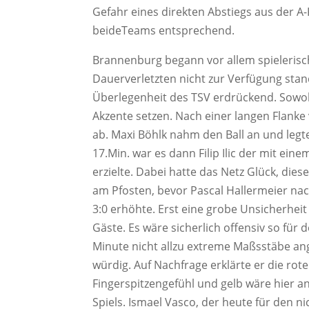
Gefahr eines direkten Abstiegs aus der A
beideTeams entsprechend.
Brannenburg begann vor allem spielerisc
Dauerverletzten nicht zur Verfügung stan
Überlegenheit des TSV erdrückend. Sowoh
Akzente setzen. Nach einer langen Flanke v
ab. Maxi Böhlk nahm den Ball an und legt
17.Min. war es dann Filip Ilic der mit ei
erzielte. Dabei hatte das Netz Glück, die
am Pfosten, bevor Pascal Hallermeier nac
3:0 erhöhte. Erst eine grobe Unsicherheit
Gäste. Es wäre sicherlich offensiv so für
Minute nicht allzu extreme Maßsstäbe anges
würdig. Auf Nachfrage erklärte er die rot
Fingerspitzengefühl und gelb wäre hier a
Spiels. Ismael Vasco, der heute für den 