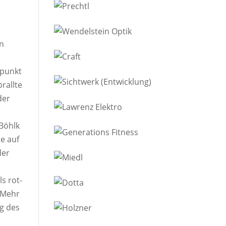
en
tpunkt
prallte
der
 Böhlk
e auf
der
ls rot-
. Mehr
ng des