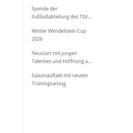
etwas Gutes
Spende der
Fußballabteilung des TSV
Brannenburg an den
Winter Wendelstein Cup
Kindergartenverein
2026
Degerndorf/Brannenburg
e.V.
Neustart mit jungen
Talenten und Hoffnung auf
Rückkehrer
Saisonauftakt mit neuem
Trainingsanzug