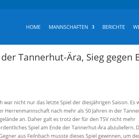
HOME
MANNSCHAFTEN
BERICHTE
W
der Tannerhut-Ära, Sieg gegen 
war nicht nur das letzte Spiel der diesjährigen Saison. Es 
einer Herrenmannschaft nach mehr als 50 Jahren in der Tanne
gelände an. Daher galt es trotz der für den TSV nicht mehr
rdentliches Spiel am Ende der Tannerhut-Ära abzuliefern. 
 Gegner aus Feilnbach musste dieses Spiel gewinnen, um de