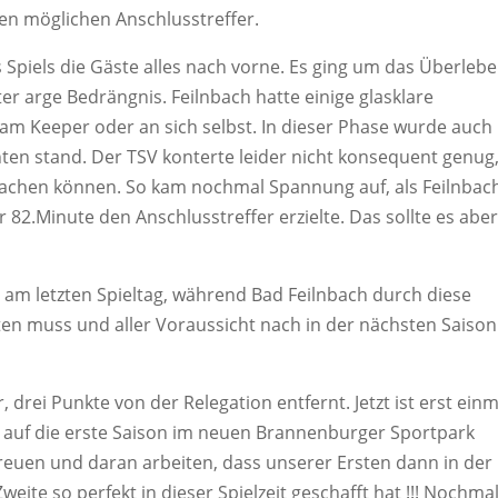
en möglichen Anschlusstreffer.
 Spiels die Gäste alles nach vorne. Es ging um das Überlebe
er arge Bedrängnis. Feilnbach hatte einige glasklare
am Keeper oder an sich selbst. In dieser Phase wurde auch 
nten stand. Der TSV konterte leider nicht konsequent genug
machen können. So kam nochmal Spannung auf, als Feilnbac
 82.Minute den Anschlusstreffer erzielte. Das sollte es abe
 am letzten Spieltag, während Bad Feilnbach durch diese
ten muss und aller Voraussicht nach in der nächsten Saison
, drei Punkte von der Relegation entfernt. Jetzt ist erst einm
g auf die erste Saison im neuen Brannenburger Sportpark
 freuen und daran arbeiten, dass unserer Ersten dann in der
eite so perfekt in dieser Spielzeit geschafft hat !!! Nochma