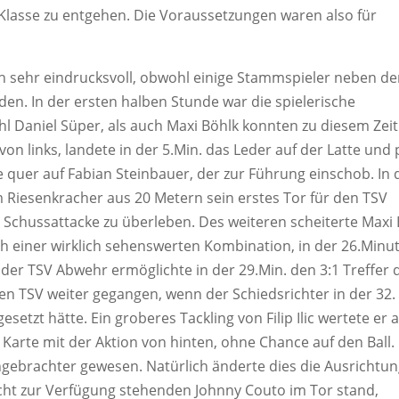
-Klasse zu entgehen. Die Voraussetzungen waren also für
h sehr eindrucksvoll, obwohl einige Stammspieler neben d
den. In der ersten halben Stunde war die spielerische
l Daniel Süper, als auch Maxi Böhlk konnten zu diesem Zei
on links, landete in der 5.Min. das Leder auf der Latte und 
e quer auf Fabian Steinbauer, der zur Führung einschob. In 
nem Riesenkracher aus 20 Metern sein erstes Tor für den TSV
se Schussattacke zu überleben. Des weiteren scheiterte Maxi
h einer wirklich sehenswerten Kombination, in der 26.Minut
 der TSV Abwehr ermöglichte in der 29.Min. den 3:1 Treffer 
 den TSV weiter gegangen, wenn der Schiedsrichter in der 32.
etzt hätte. Ein groberes Tackling von Filip Ilic wertete er a
e Karte mit der Aktion von hinten, ohne Chance auf den Ball
ngebrachter gewesen. Natürlich änderte dies die Ausrichtu
nicht zur Verfügung stehenden Johnny Couto im Tor stand,