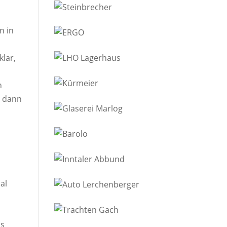
n in
klar,
,
h
r dann
al
ls