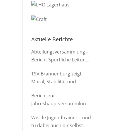
Aktuelle Berichte
Abteilungsversammlung –
Bericht Sportliche Leitung
(Herren)
TSV Brannenburg zeigt
Moral, Stabilität und
Offensivkraft
Bericht zur
Jahreshauptversammlung
der Abteilung am
Werde Jugendtrainer – und
12.03.2026
tu dabei auch dir selbst