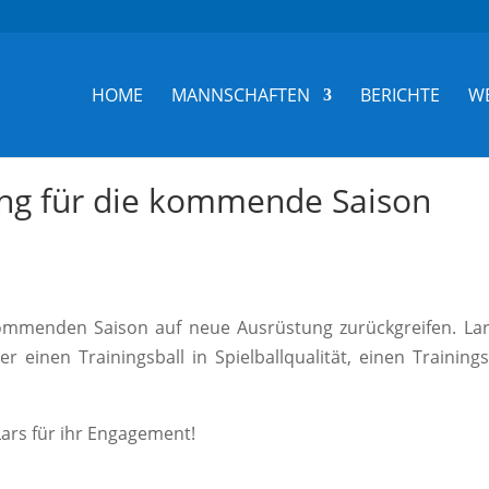
HOME
MANNSCHAFTEN
BERICHTE
W
ng für die kommende Saison
ommenden Saison auf neue Ausrüstung zurückgreifen. La
 einen Trainingsball in Spielballqualität, einen Training
ars für ihr Engagement!