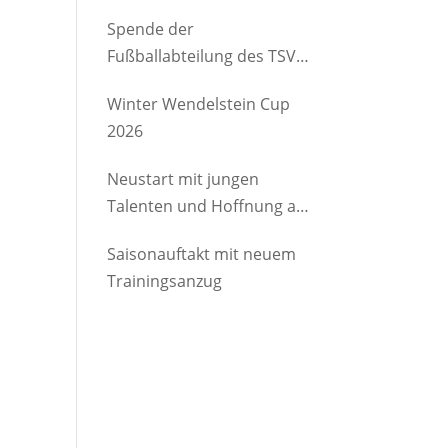
etwas Gutes
Spende der
Fußballabteilung des TSV
Brannenburg an den
Winter Wendelstein Cup
Kindergartenverein
2026
Degerndorf/Brannenburg
e.V.
Neustart mit jungen
Talenten und Hoffnung auf
Rückkehrer
Saisonauftakt mit neuem
Trainingsanzug