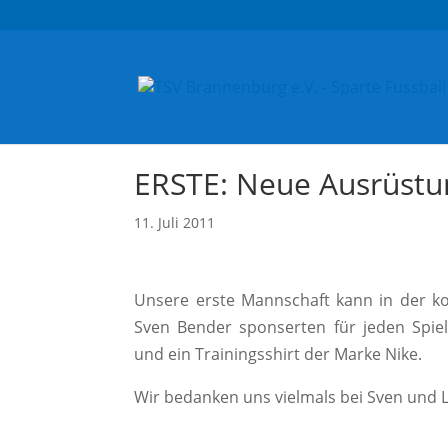
ERSTE: Neue Ausrüstu
11. Juli 2011
Unsere erste Mannschaft kann in der k
Sven Bender sponserten für jeden Spieler
und ein Trainingsshirt der Marke Nike.
Wir bedanken uns vielmals bei Sven und L