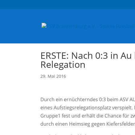
ERSTE: Nach 0:3 in Au
Relegation
29. Mai 2016
Durch ein ernüchterndes 0:3 beim ASV AU II
eines Aufstiegsrelegationsplatz verspielt
Gruppe1 fest und erhält die Chance für zw
durch einen Heimsieg gegen Kiefersfelden 