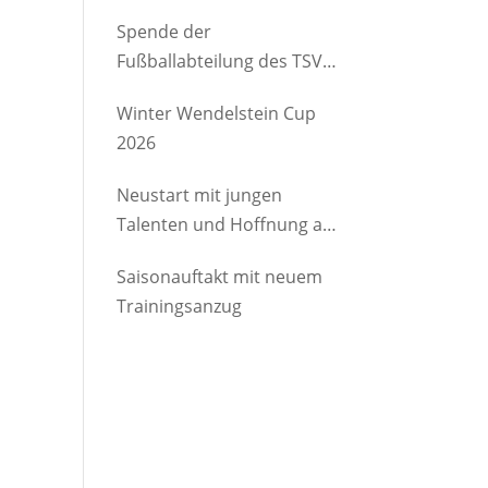
etwas Gutes
Spende der
Fußballabteilung des TSV
Brannenburg an den
Winter Wendelstein Cup
Kindergartenverein
2026
Degerndorf/Brannenburg
e.V.
Neustart mit jungen
Talenten und Hoffnung auf
Rückkehrer
Saisonauftakt mit neuem
Trainingsanzug