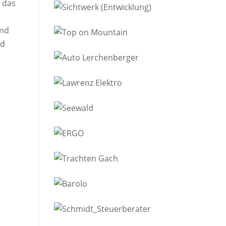
g das
und
nd