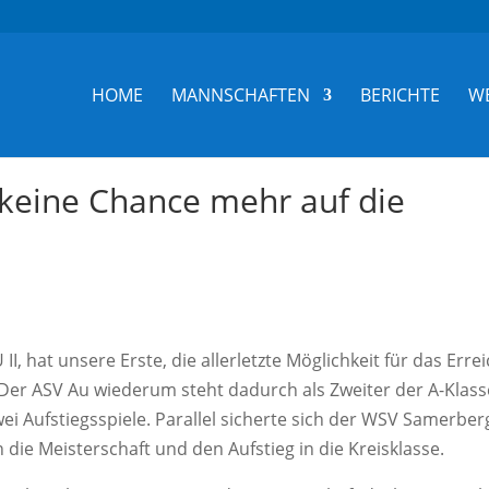
HOME
MANNSCHAFTEN
BERICHTE
W
 keine Chance mehr auf die
, hat unsere Erste, die allerletzte Möglichkeit für das Erre
. Der ASV Au wiederum steht dadurch als Zweiter der A-Klass
ei Aufstiegsspiele. Parallel sicherte sich der WSV Samerber
die Meisterschaft und den Aufstieg in die Kreisklasse.