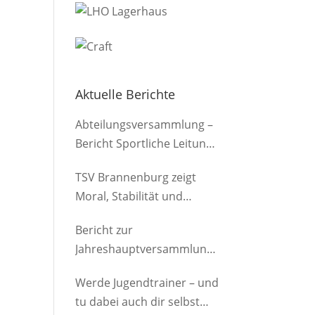
Aktuelle Berichte
Abteilungsversammlung –
Bericht Sportliche Leitung
(Herren)
TSV Brannenburg zeigt
Moral, Stabilität und
Offensivkraft
Bericht zur
Jahreshauptversammlung
der Abteilung am
Werde Jugendtrainer – und
12.03.2026
tu dabei auch dir selbst