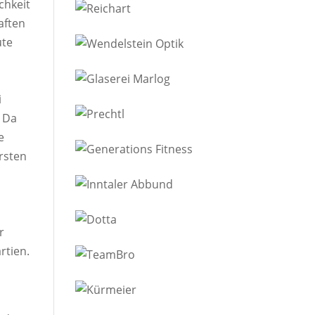
chkeit
aften
ute
i
. Da
e
rsten
r
rtien.