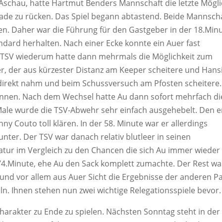
 Aschau, hatte Hartmut Benders Mannschaft die letzte Mögli
rade zu rücken. Das Spiel begann abtastend. Beide Mannsch
len. Daher war die Führung für den Gastgeber in der 18.Min
dard herhalten. Nach einer Ecke konnte ein Auer fast
r TSV wiederum hatte dann mehrmals die Möglichkeit zum
er, der aus kürzester Distanz am Keeper scheitere und Hans
 direkt nahm und beim Schussversuch am Pfosten scheitere
können. Nach dem Wechsel hatte Au dann sofort mehrfach di
ale wurde die TSV-Abwehr sehr einfach ausgehebelt. Den e
ny Couto toll klären. In der 58. Minute war er allerdings
unter. Der TSV war danach relativ blutleer in seinen
tur im Vergleich zu den Chancen die sich Au immer wieder
 74.Minute, ehe Au den Sack komplett zumachte. Der Rest wa
 und vor allem aus Auer Sicht die Ergebnisse der anderen Pa
ln. Ihnen stehen nun zwei wichtige Relegationsspiele bevor.
Charakter zu Ende zu spielen. Nächsten Sonntag steht in der