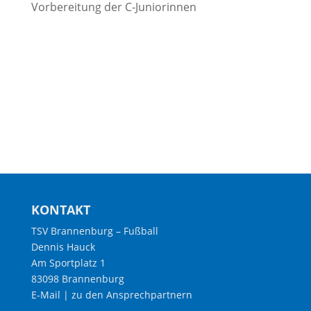
Vorbereitung der C-Juniorinnen
KONTAKT
TSV Brannenburg – Fußball
Dennis Hauck
Am Sportplatz 1
83098 Brannenburg
E-Mail
|
zu den Ansprechpartnern