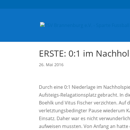
ERSTE: 0:1 im Nachhol
26. Mai 2016
Durch eine 0:1 Niederlage im Nachholspie
Aufsteigs-Relagationsplatz gebracht. In d
Boehlk und Vitus Fischer verzichten. Auf
verletztungsbedingter Pause wiederum Ka
Einsatz. Daher war es nicht
verwunderlich 
aufweisen mussten. Von Anfang an hatte 