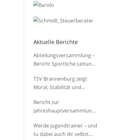
Aktuelle Berichte
Abteilungsversammlung –
Bericht Sportliche Leitung
(Herren)
TSV Brannenburg zeigt
Moral, Stabilität und
Offensivkraft
Bericht zur
Jahreshauptversammlung
der Abteilung am
Werde Jugendtrainer – und
12.03.2026
tu dabei auch dir selbst