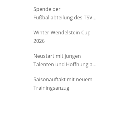
etwas Gutes
Spende der
Fußballabteilung des TSV
Brannenburg an den
Winter Wendelstein Cup
Kindergartenverein
2026
Degerndorf/Brannenburg
e.V.
Neustart mit jungen
Talenten und Hoffnung auf
Rückkehrer
Saisonauftakt mit neuem
Trainingsanzug