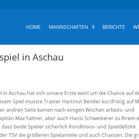
HOME
MANNSCHAFTEN
BERICHTE
W
spiel in Aschau
l in Aschau hat sich unsere Erste wohl um die Chance auf d
iesem Spiel musste Trainer Hartmut Bender kurzfristig auf M
 der andren Seite kamen nach einigen Wochen arbeits- und
pitän Max Faltner, aber auch Hansi Schweiberer zu Ihrem 
dass beide Spieler sicherlich Konditions- und Spieldefizite
der TSV die größeren Spielanteile und auch Chancen. Die g