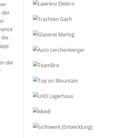
ber
e der
er
Chance
 die
napp
en die
r