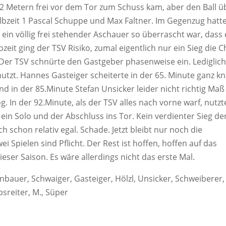
 12 Metern frei vor dem Tor zum Schuss kam, aber den Ball ü
Halbzeit 1 Pascal Schuppe und Max Faltner. Im Gegenzug hatt
 ein völlig frei stehender Aschauer so überrascht war, dass 
lbzeit ging der TSV Risiko, zumal eigentlich nur ein Sieg die 
 Der TSV schnürte den Gastgeber phasenweise ein. Lediglich
tzt. Hannes Gasteiger scheiterte in der 65. Minute ganz k
 in der 85.Minute Stefan Unsicker leider nicht richtig Maß
. In der 92.Minute, als der TSV alles nach vorne warf, nutzt
, ein Solo und der Abschluss ins Tor. Kein verdienter Sieg de
 schon relativ egal. Schade. Jetzt bleibt nur noch die
 Spielen sind Pflicht. Der Rest ist hoffen, hoffen auf das
ser Saison. Es wäre allerdings nicht das erste Mal.
inbauer, Schwaiger, Gasteiger, Hölzl, Unsicker, Schweiberer,
bsreiter, M., Süper