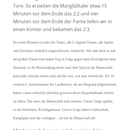
Tore. So erzielten die Mangfalltaler etwa 15
Minuten vor dem Ende das 2:2 und vier
Minuten vor dem Ende der Partie liefen wir in
einen Konter und bekamen das 2:3.
Im ersten Moment ist jeder des Teams, alle C-Jugend-Trainer, alle Spieler
und Zuschauer sicherlich eingeschlossen, enttäuscht.
War man doch so nah
am großen Traum v
om dritten Sieg in Folge gegen einen Kreisligisten dran.
Dennoch, so die Rückmeldung direkt nach dem Spiel an die Mannschaft,
kann jeder einzelne enorm stolz auf das sein, was man erreicht hat. Die 18
weiteren C-Juniorenteams des Landkreises, die am Baupokal teilgenommen
hatten, wären sicherlich zufrieden gewesen dieses Baupokalfinale erreicht
zu haben. Das muss die Mannschaft stolz machen. Unsere Jungs spielen,
so die Erkenntnis, Kreisliganiveau. Unsere Jungs haben Leidenschaft,
Kampfgeist und das wichtigste – sie tritt als Mannschaft auf.