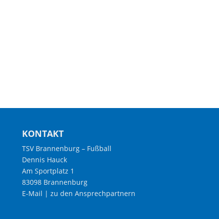
KONTAKT
TSV Brannenburg – Fußball
Dennis Hauck
Am Sportplatz 1
83098 Brannenburg
E-Mail
|
zu den Ansprechpartnern