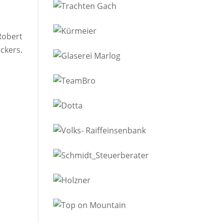
Robert
kers.