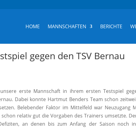
HOME
MANNSCHAFTEN
BERICHTE
W
estspiel gegen den TSV Bernau
unsere erste Mannschaft in ihrem ersten Testspiel geg
ernau. Dabei konnte Hartmut Benders Team schon zeitweil
setzen.
Belebender Faktor im Mittelfeld war Neuzugang 
 schon relativ gut die Vorgaben des Trainers umsetzte. D
efiziten, an denen bis zum Anfang der Saison noch in