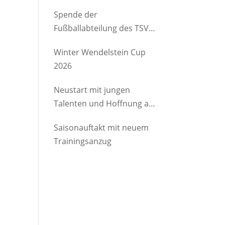
etwas Gutes
Spende der
Fußballabteilung des TSV
Brannenburg an den
Winter Wendelstein Cup
Kindergartenverein
2026
Degerndorf/Brannenburg
e.V.
Neustart mit jungen
Talenten und Hoffnung auf
Rückkehrer
Saisonauftakt mit neuem
Trainingsanzug