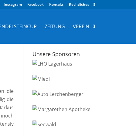
Instagram
Facebook
Kontakt
Rechtliches
ENDELSTEINCUP
ZEITUNG
VEREIN
Unsere Sponsoren
en die
ig die
Markus
ennoch
tensiv