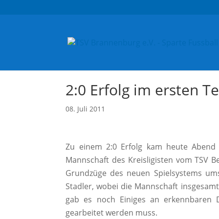
2:0 Erfolg im ersten T
08. Juli 2011
Zu einem 2:0 Erfolg kam heute Abend 
Mannschaft des Kreisligisten vom TSV B
Grundzüge des neuen Spielsystems um
Stadler, wobei die Mannschaft insgesamt
gab es noch Einiges an erkennbaren D
gearbeitet werden muss.