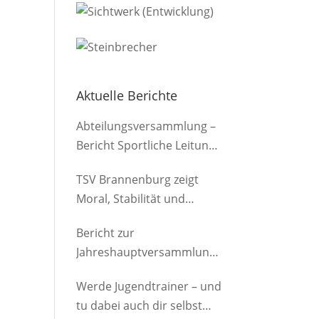
Aktuelle Berichte
Abteilungsversammlung –
Bericht Sportliche Leitung
(Herren)
TSV Brannenburg zeigt
Moral, Stabilität und
Offensivkraft
Bericht zur
Jahreshauptversammlung
der Abteilung am
Werde Jugendtrainer – und
12.03.2026
tu dabei auch dir selbst